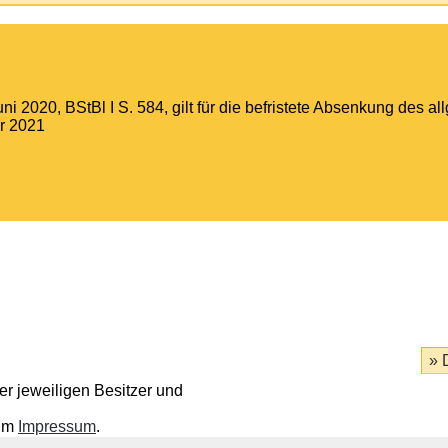
2020, BStBl I S. 584, gilt für die befristete Absenkung des a
ar 2021
r jeweiligen Besitzer und
 im
Impressum
.