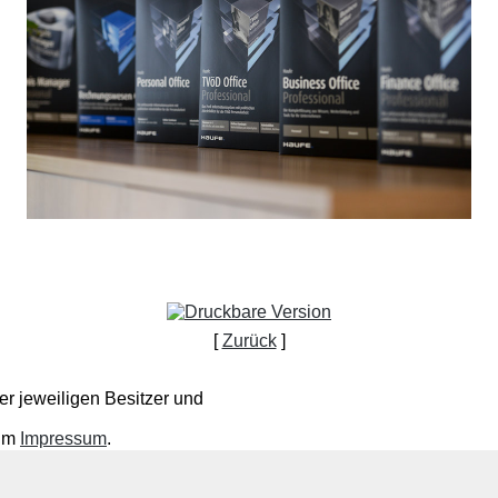
[
Zurück
]
r jeweiligen Besitzer und
 im
Impressum
.
le sowie die laufende Lohnabrechnung incl. das