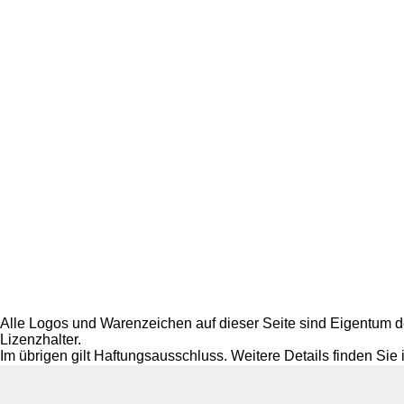
Alle Logos und Warenzeichen auf dieser Seite sind Eigentum de
Lizenzhalter.
Im übrigen gilt Haftungsausschluss. Weitere Details finden Sie
*
Tätigkeiten im Rahmen des § 6 Nr. 3 & 4 Steuerberatungsgesetz: Das Buchen laufender Geschäftsvorfäl
Fertigen der Lohnsteueranmeldungen.