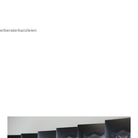
euerberaterkanzleien