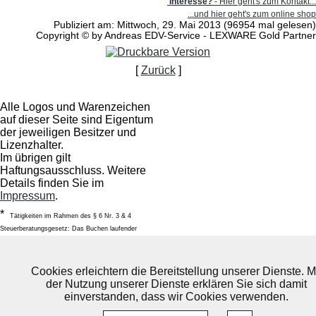
Interesse?
- Hier geht's zum Kontakt...
...und hier geht's zum online shop
Publiziert am: Mittwoch, 29. Mai 2013 (96954 mal gelesen)
Copyright © by Andreas EDV-Service - LEXWARE Gold Partner
[
Zurück
]
Alle Logos und Warenzeichen
auf dieser Seite sind Eigentum
der jeweiligen Besitzer und
Lizenzhalter.
Im übrigen gilt
Haftungsausschluss. Weitere
Details finden Sie im
Impressum
.
*
Tätigkeiten im Rahmen des § 6 Nr. 3 & 4
Steuerberatungsgesetz: Das Buchen laufender
Geschäftsvorfälle sowie die laufende Lohnabrechnung
incl. das Fertigen der Lohnsteueranmeldungen.
Cookies erleichtern die Bereitstellung unserer Dienste. M
Datenschutzerklärung
AGB -
der Nutzung unserer Dienste erklären Sie sich damit
Allgemeine Geschäftsbedingungen
einverstanden, dass wir Cookies verwenden.
Impressum