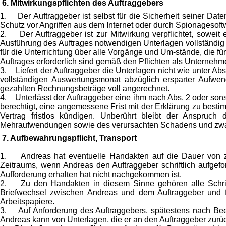
6. Mitwirkungspflichten des Auftraggebers
1. Der Auftraggeber ist selbst für die Sicherheit seiner Dat
Schutz vor Angriffen aus dem Internet oder durch Spionagesoftw
2. Der Auftraggeber ist zur Mitwirkung verpflichtet, soweit 
Ausführung des Auftrages notwendigen Unterlagen vollständig 
für die Unterrichtung über alle Vorgänge und Um-stände, die für
Auftrages erforderlich sind gemäß den Pflichten als Unternehme
3. Liefert der Auftraggeber die Unterlagen nicht wie unter Ab
vollständigen Auswertungsmonat abzüglich ersparter Aufwen
gezahlten Rechnungsbeträge voll angerechnet.
4. Unterlässt der Auftraggeber eine ihm nach Abs. 2 oder son
berechtigt, eine angemessene Frist mit der Erklärung zu bestim
Vertrag fristlos kündigen. Unberührt bleibt der Anspruc
Mehraufwendungen sowie des verursachten Schadens und zwa
7. Aufbewahrungspflicht, Transport
1. Andreas hat eventuelle Handakten auf die Dauer von ze
Zeitraums, wenn Andreas den Auftraggeber schriftlich aufge
Aufforderung erhalten hat nicht nachgekommen ist.
2. Zu den Handakten in diesem Sinne gehören alle Schriftst
Briefwechsel zwischen Andreas und dem Auftraggeber und für S
Arbeitspapiere.
3. Auf Anforderung des Auftraggebers, spätestens nach Bee
Andreas kann von Unterlagen, die er an den Auftraggeber zurüc