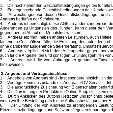
1. Die nachstehenden Geschäftsbedingungen gelten für alle L
2. Entgegenstehende Geschäftsbedingungen des Kunden werden 
3. Abweichungen von diesen Geschäftsbedingungen und / o
Andreas bedürfen der Schriftform.
4. Andreas ist berechtigt, diese AGB zu ändern, indem sie den
Änderungen zu Ungunsten des Kunden, kann dieser den Vertr
gegenüber mit Ablauf der Monatsfrist wirksam.
5. Andreas erbringt, neben anderen Leistungen, auch Hilfele
laufenden Geschäftsvorfälle, die Erstellung der laufenden L
ohne darüberhinausgehende Steuerberatung, Umsatzsteuervora
6. Andreas verpflichtet sich dem Auftraggeber gegenüber zur V
auch für die Angestellten und sonstigen Erfüllungsgehilfen von 
7. Andreas wird die vom Auftraggeber genannten Tatsachen, i
hinzuweisen.
2. Angebot und Vertragsabschluss
1. Angebote von Andreas sind - insbesondere hinsichtlich der P
2. Verträge kommen zustande mit Andreas EDV-Service – Inha
3. Die ausdrückliche Zusicherung von Eigenschaften bedarf de
4. Die Darstellung der Produkte im Online-Shop stellt kein rec
5. Durch Anklicken des Buttons [Jetzt zahlungspflichtig bestel
wenn wir Ihre Bestellung durch eine Auftragsbestätigung per E
6. Der Umfang der von Andreas zu erbringenden Leistungen w
Einzellizenzbedingungen und Softwarepflegevereinbarungen d