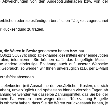
te Abweichungen von den Angebotsunterlagen bzw. von der
rblichen oder selbständigen beruflichen Tätigkeit zugerechnet
er Rücksendung zu tragen.
 ist, die Waren in Besitz genommen haben bzw. hat.
8621 5O8776; shop[at]lexhandel.de) mittels einer eindeutigen
rufen, informieren. Sie können dafür das beigefügte Muster-
ine andere eindeutige Erklärung auch auf unserer Webseite
t Gebrauch, so werden wir Ihnen unverzüglich (z.B. per E-Mail)
errufsfrist absenden.
 Lieferkosten (mit Ausnahme der zusätzlichen Kosten, die sich
haben), unverzüglich und spätestens binnen vierzehn Tagen ab
zahlung verwenden wir dasselbe Zahlungsmittel, das Sie bei der
keinem Fall werden Ihnen wegen dieser Rückzahlung Entgelte
is erbracht haben, dass Sie die Waren zurückgesandt haben, je