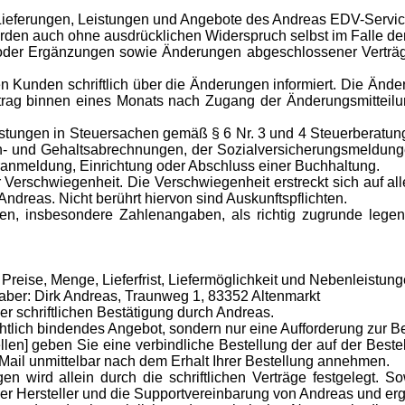
ieferungen, Leistungen und Angebote des Andreas EDV-Service
auch ohne ausdrücklichen Widerspruch selbst im Falle der Li
der Ergänzungen sowie Änderungen abgeschlossener Verträg
 Kunden schriftlich über die Änderungen informiert. Die Änderu
ag binnen eines Monats nach Zugang der Änderungsmitteilun
istungen in Steuersachen gemäß § 6 Nr. 3 und 4 Steuerberatun
ohn- und Gehaltsabrechnungen, der Sozialversicherungsmeldun
nmeldung, Einrichtung oder Abschluss einer Buchhaltung.
erschwiegenheit. Die Verschwiegenheit erstreckt sich auf alle
Andreas. Nicht berührt hiervon sind Auskunftspflichten.
nsbesondere Zahlenangaben, als richtig zugrunde legen. Sowei
reise, Menge, Lieferfrist, Liefermöglichkeit und Nebenleistunge
ber: Dirk Andreas, Traunweg 1, 83352 Altenmarkt
r schriftlichen Bestätigung durch Andreas.
htlich bindendes Angebot, sondern nur eine Aufforderung zur Be
len] geben Sie eine verbindliche Bestellung der auf der Bestel
-Mail unmittelbar nach dem Erhalt Ihrer Bestellung annehmen.
ird allein durch die schriftlichen Verträge festgelegt. So
er Hersteller und die Supportvereinbarung von Andreas und e