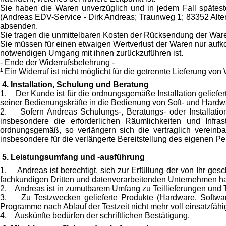
Sie haben die Waren unverzüglich und in jedem Fall spätest
(Andreas EDV-Service - Dirk Andreas; Traunweg 1; 83352 Alten
absenden.
Sie tragen die unmittelbaren Kosten der Rücksendung der War
Sie müssen für einen etwaigen Wertverlust der Waren nur aufk
notwendigen Umgang mit ihnen zurückzuführen ist.
- Ende der Widerrufsbelehrung -
¹ Ein Widerruf ist nicht möglicht für die getrennte Lieferung von
4. Installation, Schulung und Beratung
1. Der Kunde ist für die ordnungsgemäße Installation geliefer
seiner Bedienungskräfte in die Bedienung von Soft- und Hard
2. Sofern Andreas Schulungs-, Beratungs- oder Installations
insbesondere die erforderlichen Räumlichkeiten und Infrast
ordnungsgemäß, so verlängern sich die vertraglich verein
insbesondere für die verlängerte Bereitstellung des eigenen 
5. Leistungsumfang und -ausführung
1. Andreas ist berechtigt, sich zur Erfüllung der von Ihr g
fachkundigen Dritten und datenverarbeitenden Unternehmen hat 
2. Andreas ist in zumutbarem Umfang zu Teillieferungen und Te
3. Zu Testzwecken gelieferte Produkte (Hardware, Software,
Programme nach Ablauf der Testzeit nicht mehr voll einsatzfähi
4. Auskünfte bedürfen der schriftlichen Bestätigung.