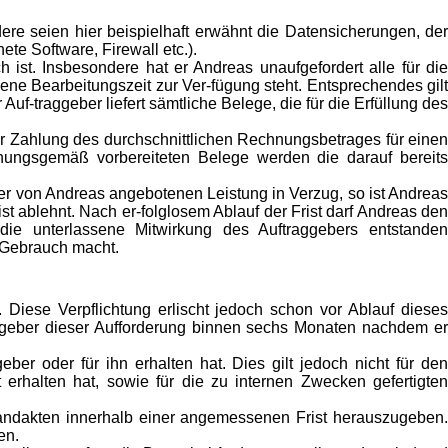
ere seien hier beispielhaft erwähnt die Datensicherungen, der
te Software, Firewall etc.).
 ist. Insbesondere hat er Andreas unaufgefordert alle für die
ne Bearbeitungszeit zur Ver-fügung steht. Entsprechendes gilt
f-traggeber liefert sämtliche Belege, die für die Erfüllung des
zur Zahlung des durchschnittlichen Rechnungsbetrages für einen
dnungsgemäß vorbereiteten Belege werden die darauf bereits
er von Andreas angebotenen Leistung in Verzug, so ist Andreas
st ablehnt. Nach er-folglosem Ablauf der Frist darf Andreas den
die unterlassene Mitwirkung des Auftraggebers entstanden
 Gebrauch macht.
ese Verpflichtung erlischt jedoch schon vor Ablauf dieses
aggeber dieser Aufforderung binnen sechs Monaten nachdem er
r oder für ihn erhalten hat. Dies gilt jedoch nicht für den
 erhalten hat, sowie für die zu internen Zwecken gefertigten
andakten innerhalb einer angemessenen Frist herauszugeben.
en.