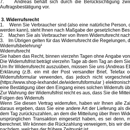
7. Andreas behält sich durch die Berücksichtigung zwin
Auftragsbestätigung vor.
3. Widerrufsrecht
1. Wenn Sie Verbraucher sind (also eine natürliche Person, d
werden kann), steht Ihnen nach Maßgabe der gesetzlichen Bes
2. Machen Sie als Verbraucher von Ihrem Widerrufsrecht nach
3. Im Übrigen gelten für das Widerrufsrecht die Regelungen, 
Widerrufsbelehrung¹
Widerrufsrecht
Sie haben das Recht, binnen vierzehn Tagen ohne Angabe von 
Die Widerrufsfrist beträgt vierzehn Tage ab dem Tag an dem Sie
Um Ihr Widerrufsrecht auszuüben, müssen Sie uns (Andreas EDV
Erklärung (z.B. ein mit der Post versandter Brief, Telefax 
Widerrufsformular verwenden, das jedoch nicht vorgeschri
(https://www.shop-lexhandel.de/widerrufsformular ) elektronis
eine Bestätigung über den Eingang eines solchen Widerrufs übe
Zur Wahrung der Widerrufsfrist reicht es aus, dass Sie die Mitt
Folgen des Widerrufs
Wenn Sie diesen Vertrag widerrufen, haben wir Ihnen alle Zah
daraus ergeben, dass Sie eine andere Art der Lieferung als d
dem Tag zurückzuzahlen, an dem die Mitteilung über Ihren Wide
ursprünglichen Transaktion eingesetzt haben, es sei denn, 
berechnet. Wir können die Rückzahlung verweigern, bis wir di
nachdem, welches der frühere Zeitpunkt ist.