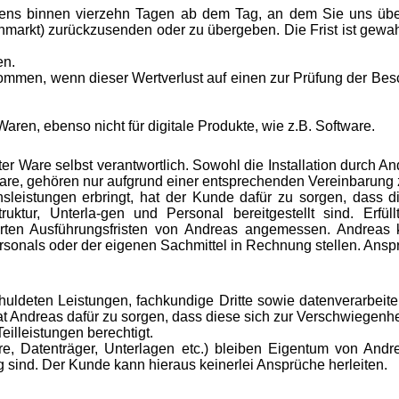
ens binnen vierzehn Tagen ab dem Tag, an dem Sie uns über 
markt) zurückzusenden oder zu übergeben. Die Frist ist gewahr
en.
ommen, wenn dieser Wertverlust auf einen zur Prüfung der Bes
 Waren, ebenso nicht für digitale Produkte, wie z.B. Software.
ter Ware selbst verantwortlich. Sowohl die Installation durch
ware, gehören nur aufgrund einer entsprechenden Vereinbarun
leistungen erbringt, hat der Kunde dafür zu sorgen, dass die
ruktur, Unterla-gen und Personal bereitgestellt sind. Erfü
barten Ausführungsfristen von Andreas angemessen. Andrea
Personals oder der eigenen Sachmittel in Rechnung stellen. An
eschuldeten Leistungen, fachkundige Dritte sowie datenverarb
Andreas dafür zu sorgen, dass diese sich zur Verschwiegenheit
illeistungen berechtigt.
 Datenträger, Unterlagen etc.) bleiben Eigentum von Andrea
g sind. Der Kunde kann hieraus keinerlei Ansprüche herleiten.