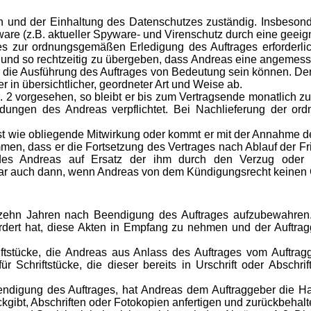
en und der Einhaltung des Datenschutzes zuständig. Insbesond
are (z.B. aktueller Spyware- und Virenschutz durch eine geeigne
es zur ordnungsgemäßen Erledigung des Auftrages erforderlich
und so rechtzeitig zu übergeben, dass Andreas eine angemesse
 die Ausführung des Auftrages von Bedeutung sein können. Der Au
r in übersichtlicher, geordneter Art und Weise ab.
s. 2 vorgesehen, so bleibt er bis zum Vertragsende monatlich 
dungen des Andreas verpflichtet. Bei Nachlieferung der or
st wie obliegende Mitwirkung oder kommt er mit der Annahme d
men, dass er die Fortsetzung des Vertrages nach Ablauf der Fri
h des Andreas auf Ersatz der ihm durch den Verzug oder 
r auch dann, wenn Andreas von dem Kündigungsrecht keinen
hn Jahren nach Beendigung des Auftrages aufzubewahren. Di
fordert hat, diese Akten in Empfang zu nehmen und der Auftr
ücke, die Andreas aus Anlass des Auftrages vom Auftraggebe
chriftstücke, die dieser bereits in Urschrift oder Abschrift
ndigung des Auftrages, hat Andreas dem Auftraggeber die H
kgibt, Abschriften oder Fotokopien anfertigen und zurückbehalt