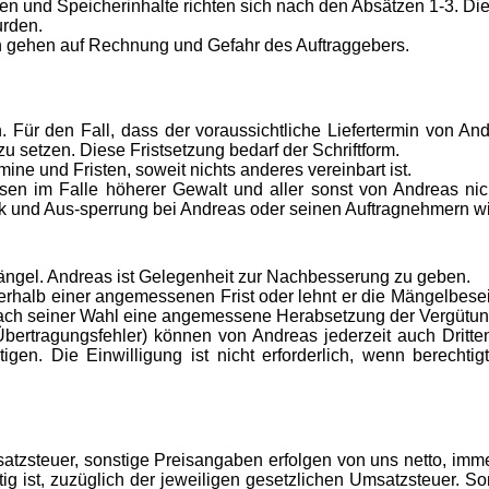
n und Speicherinhalte richten sich nach den Absätzen 1-3. Dies 
urden.
n gehen auf Rechnung und Gefahr des Auftraggebers.
Für den Fall, dass der voraussichtliche Liefertermin von An
u setzen. Diese Fristsetzung bedarf der Schriftform.
ne und Fristen, soweit nichts anderes vereinbart ist.
n im Falle höherer Gewalt und aller sonst von Andreas nicht
ik und Aus-sperrung bei Andreas oder seinen Auftragnehmern wie
ängel. Andreas ist Gelegenheit zur Nachbesserung zu geben.
rhalb einer angemessenen Frist oder lehnt er die Mängelbesei
 nach seiner Wahl eine angemessene Herabsetzung der Vergütu
bertragungsfehler) können von Andreas jederzeit auch Dritte
tigen. Die Einwilligung ist nicht erforderlich, wenn berecht
msatzsteuer, sonstige Preisangaben erfolgen von uns netto, i
tig ist, zuzüglich der jeweiligen gesetzlichen Umsatzsteuer. So