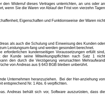
den Widerruf dieses Vertrages unterrichten, an uns oder an
t, wenn Sie die Waren vor Ablauf der Frist von vierzehn Tagen
chaffenheit, Eigenschaften und Funktionsweise der Waren nicht
 Andreas als auch die Schulung und Einweisung des Kunden oder
g zum Leistungsum-fang und werden gesondert berechnet.
 erforderlichen kundenseitigen Voraussetzungen erfüllt sind,
llt der Kunde seine Mitwirkungspflichten nach Satz 1 nicht
s kann den durch die Verzögerung verursachten Mehraufwand
sprüche von Andreas aus § 643 BGB bleiben unberührt.
eitende Unternehmen heranzuziehen. Bei der Her-anziehung von
 entsprechend Nr. 1 Abs. 6 verpflichten.
s. Andreas behält sich vor, Software auszurüsten, dass die