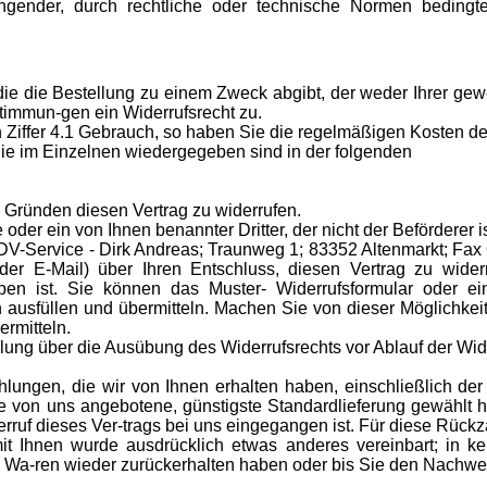
gender, durch rechtliche oder technische Normen beding
ie die Bestellung zu einem Zweck abgibt, der weder Ihrer gewe
timmun-gen ein Widerrufsrecht zu.
 Ziffer 4.1 Gebrauch, so haben Sie die regelmäßigen Kosten d
die im Einzelnen wiedergegeben sind in der folgenden
Gründen diesen Vertrag zu widerrufen.
 oder ein von Ihnen benannter Dritter, der nicht der Beförderer
-Service - Dirk Andreas; Traunweg 1; 83352 Altenmarkt; Fax O
oder E-Mail) über Ihren Entschluss, diesen Vertrag zu wider
eben ist. Sie können das Muster- Widerrufsformular oder e
ch ausfüllen und übermitteln. Machen Sie von dieser Möglichkei
rmitteln.
eilung über die Ausübung des Widerrufsrechts vor Ablauf der Wid
lungen, die wir von Ihnen erhalten haben, einschließlich der
ie von uns angebotene, günstigste Standardlieferung gewählt 
rruf dieses Ver-trags bei uns eingegangen ist. Für diese Rück
mit Ihnen wurde ausdrücklich etwas anderes vereinbart; in 
e Wa-ren wieder zurückerhalten haben oder bis Sie den Nachwe