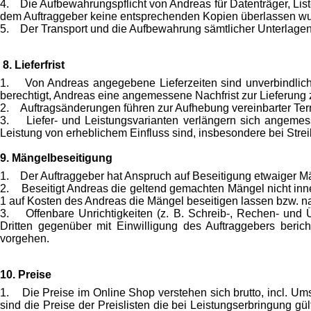
4. Die Aufbewahrungspflicht von Andreas für Datenträger, Liste
dem Auftraggeber keine entsprechenden Kopien überlassen w
5. Der Transport und die Aufbewahrung sämtlicher Unterlage
8. Lieferfrist
1. Von Andreas angegebene Lieferzeiten sind unverbindlich. 
berechtigt, Andreas eine angemessene Nachfrist zur Lieferung z
2. Auftragsänderungen führen zur Aufhebung vereinbarter Termi
3. Liefer- und Leistungsvarianten verlängern sich angemesse
Leistung von erheblichem Einfluss sind, insbesondere bei Stre
9. Mängelbeseitigung
1. Der Auftraggeber hat Anspruch auf Beseitigung etwaiger M
2. Beseitigt Andreas die geltend gemachten Mängel nicht inne
1 auf Kosten des Andreas die Mängel beseitigen lassen bzw.
3. Offenbare Unrichtigkeiten (z. B. Schreib-, Rechen- und Ü
Dritten gegenüber mit Einwilligung des Auftraggebers berich
vorgehen.
10. Preise
1. Die Preise im Online Shop verstehen sich brutto, incl. U
sind die Preise der Preislisten die bei Leistungserbringung gül