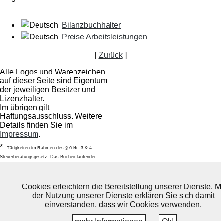
Bilanzbuchhalter
Preise Arbeitsleistungen
[
Zurück
]
Alle Logos und Warenzeichen
auf dieser Seite sind Eigentum
der jeweiligen Besitzer und
Lizenzhalter.
Im übrigen gilt
Haftungsausschluss. Weitere
Details finden Sie im
Impressum
.
*
Tätigkeiten im Rahmen des § 6 Nr. 3 & 4
Steuerberatungsgesetz: Das Buchen laufender
Geschäftsvorfälle sowie die laufende Lohnabrechnung
incl. das Fertigen der Lohnsteueranmeldungen.
Cookies erleichtern die Bereitstellung unserer Dienste. M
Datenschutzerklärung
AGB -
der Nutzung unserer Dienste erklären Sie sich damit
Allgemeine Geschäftsbedingungen
einverstanden, dass wir Cookies verwenden.
Impressum